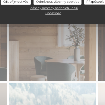
OK, přijmout vše
Odmítnout všechny cookies
Přizpůsobit
Restaurant
Zásady ochrany osobních údajů
undefined