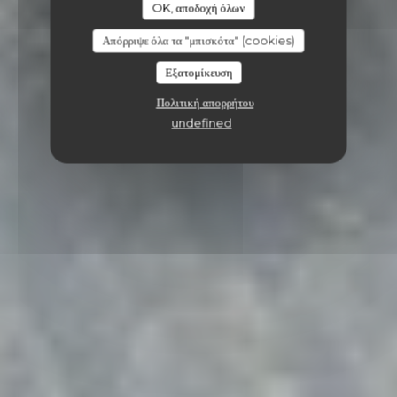
OK, αποδοχή όλων
Απόρριψε όλα τα "μπισκότα" (cookies)
Εξατομίκευση
Πολιτική απορρήτου
undefined