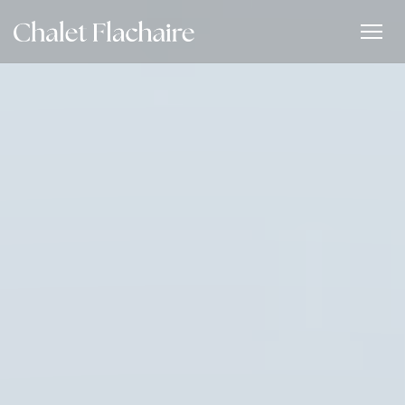
Πίνακας διαχείρισης "Μπισκότων" (Cookies)