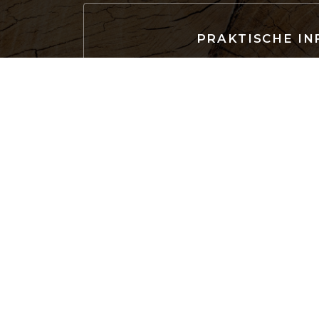
PRAKTISCHE IN
Küche
gastronomisch
Ortstyp
Restaurant & Zimme
Gourmet-Restauran
Services
Geschäfts- oder Firmenabende, Privatis
Behinderte
Zahlungsmittel
Bargeld, carte Bleu