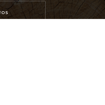
FOS
r,
t
ierungen, Zugang für
e