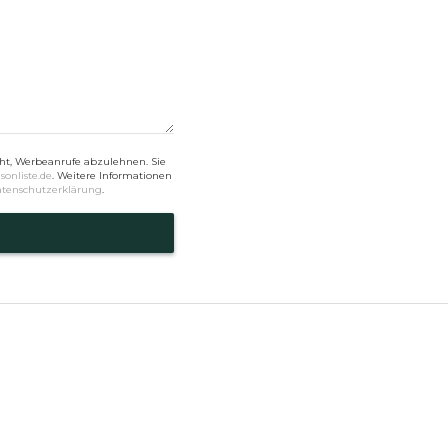
t, Werbeanrufe abzulehnen. Sie
sonliste.de
. Weitere Informationen
tenschutzerklärung
.