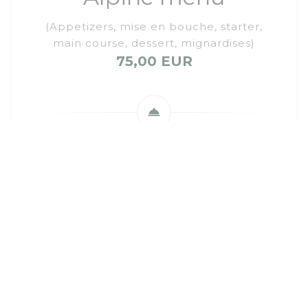
(Appetizers, mise en bouche, starter,
main course, dessert, mignardises)
75,00 EUR
Available on Thursday, Friday for lunch and on
Sunday for dinner.
Cheese trolley
Tasting of local cheeses.
15,00 EUR