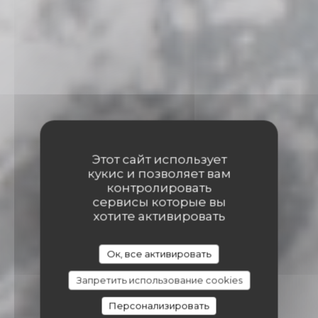
Этот сайт использует
кукис и позволяет вам
контролировать
сервисы которые вы
хотите активировать
Ок, все активировать
Запретить использование cookies
Персонализировать