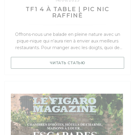
14/06/2025
TF1 4 À TABLE | PIC NIC
RAFFINÉ
Offrons-nous une balade en pleine nature avec un
pique-nique qui n'aura rien à envier aux meilleurs
restaurants. Pour manger avec les doigts, quoi de
mieux que la tomme de montagne et le sérac à base
de petit-lait. Nous prenons également des œufs, des
((ОТКРЫВАЕТСЯ В НО
ЧИТАТЬ СТАТЬЮ
noix , des radis, des courgettes, une rougette, des
pommes de terre, de la faisselle de chèvre et des
fraises. Au menu : un sandwich végétarien, une tarte
aux courgettes, et une compote à la fraise
accompagnée de faisselle et de noix.