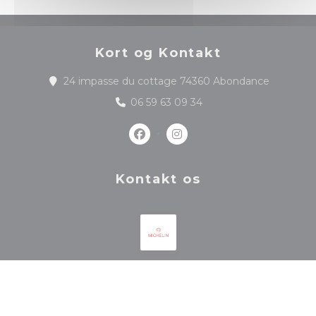
Kort og Kontakt
((åbner i 
24 impasse du cottage 74360 Abondance
06 59 63 09 34
Facebook ((åbner i et nyt vindu
Instagram ((åbner i et ny
Kontakt os